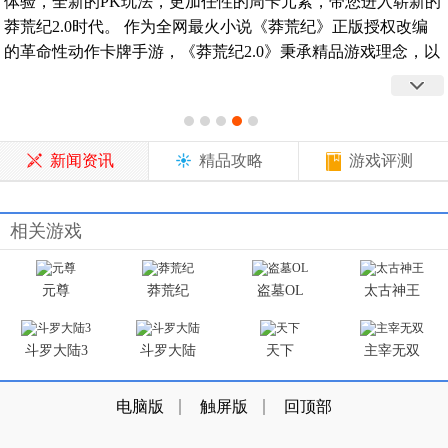
体验，全新的PK玩法，更加任性的周卡元素，带您进入崭新的
莽荒纪2.0时代。 作为全网最火小说《莽荒纪》正版授权改编
的革命性动作卡牌手游，《莽荒纪2.0》秉承精品游戏理念，以
原著为蓝本，从画面、音乐、剧情等多个角度重新诠释小说，
让小说可视、可听，为所有玩家打造一场极致娱乐盛宴。
新闻资讯
精品攻略
游戏评测
相关游戏
元尊
莽荒纪
盗墓OL
太古神王
斗罗大陆3
斗罗大陆
天下
主宰无双
电脑版
触屏版
回顶部